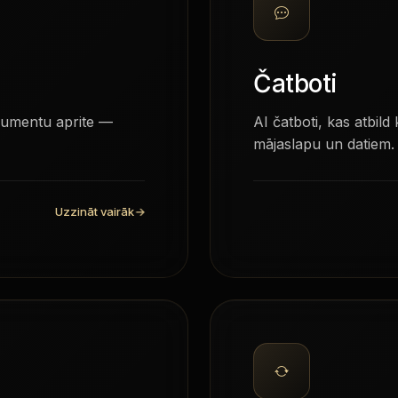
Čatboti
kumentu aprite —
AI čatboti, kas atbild
mājaslapu un datiem.
Uzzināt vairāk
→