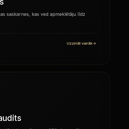
s
amas saskarnes, kas ved apmeklētāju līdz
Uzzināt vairāk
→
udits