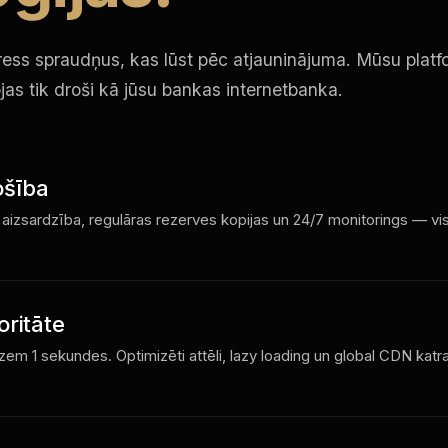
s spraudņus, kas lūst pēc atjauninājuma. Mūsu platfo
as tik droši kā jūsu bankas internetbanka.
ošība
 aizsardzība, regulāras rezerves kopijas un 24/7 monitorings — vi
oritāte
zem 1 sekundes. Optimizēti attēli, lazy loading un global CDN katra