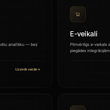
E-veikali
vētu analītiku — bez
Pilnvērtīgs e-veikal
piegādes integrācijām
Uzzināt vairāk
→