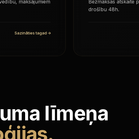
tvedību, maksājumiem
Bezmaksas atskaite p
drošību 48h.
Sazināties tagad
→
uma līmeņa
ģijas.