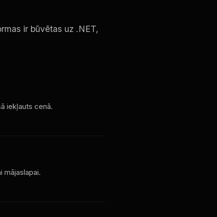
rmas ir būvētas uz .NET,
sā iekļauts cenā.
i mājaslapai.