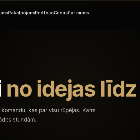
ums
Pakalpojumi
Portfolio
Cenas
Par mums
i
no idejas līdz
 komandu, kas par visu rūpējas. Katrs
rādes stundām.