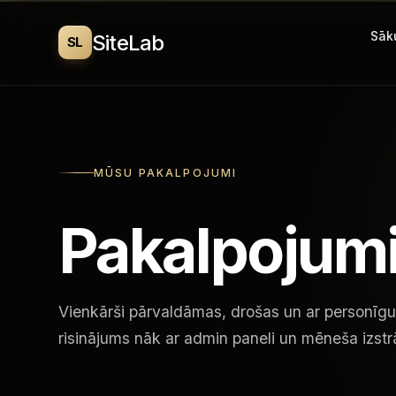
Sāk
SiteLab
SL
MŪSU PAKALPOJUMI
Pakalpojum
Vienkārši pārvaldāmas, drošas un ar personīgu
risinājums nāk ar admin paneli un mēneša izst