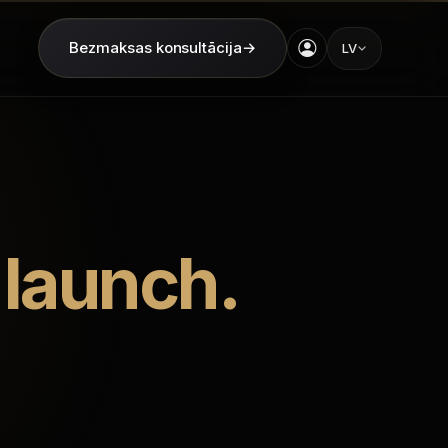
Bezmaksas konsultācija
→
LV
 launch.