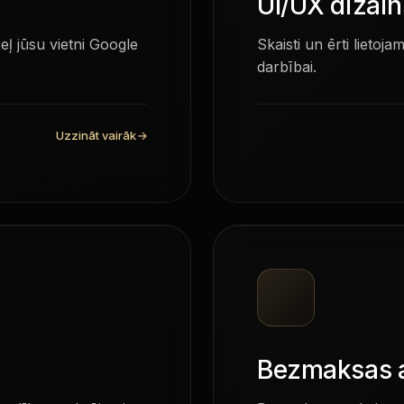
UI/UX dizain
eļ jūsu vietni Google
Skaisti un ērti lietoj
darbībai.
Uzzināt vairāk
→
Bezmaksas a