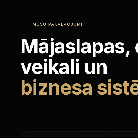
MŪSU PAKALPOJUMI
Mājaslapas, 
veikali un
biznesa sist