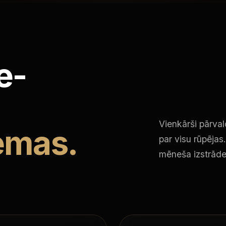
e-
Vienkārši pārva
ēmas.
par visu rūpējas
mēneša izstrād