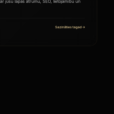
ar jūsu lapas ātrumu, SEO, lietojamību un
Sazināties tagad
→