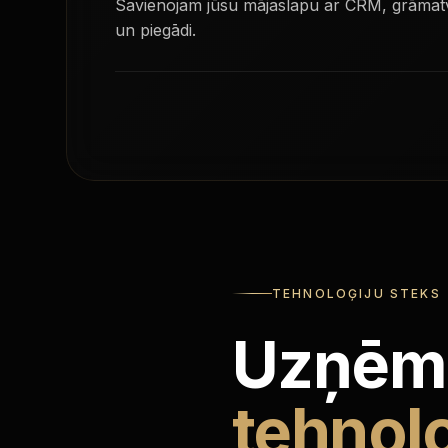
Savienojam jūsu mājaslapu ar CRM, grāma
un piegādi.
TEHNOLOĢIJU STEKS
Uzņēm
tehnolo