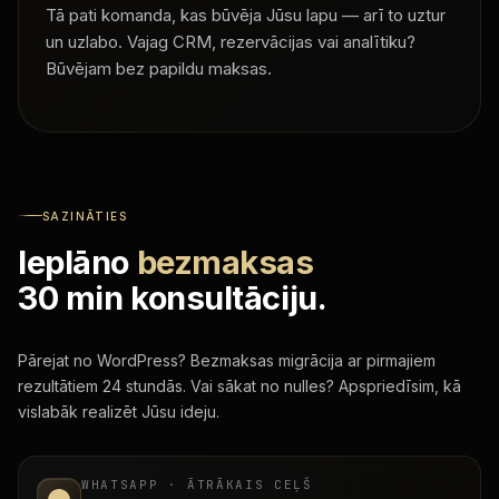
Tā pati komanda, kas būvēja Jūsu lapu — arī to uztur
un uzlabo. Vajag CRM, rezervācijas vai analītiku?
Būvējam bez papildu maksas.
SAZINĀTIES
Ieplāno
bezmaksas
30 min konsultāciju.
Pārejat no WordPress? Bezmaksas migrācija ar pirmajiem
rezultātiem 24 stundās. Vai sākat no nulles? Apspriedīsim, kā
vislabāk realizēt Jūsu ideju.
WHATSAPP · ĀTRĀKAIS CEĻŠ