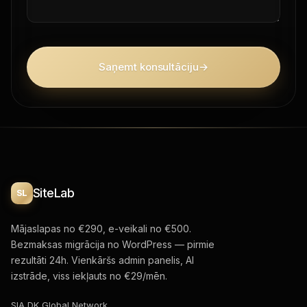
Saņemt konsultāciju
→
SiteLab
SL
Mājaslapas no €290, e-veikali no €500.
Bezmaksas migrācija no WordPress — pirmie
rezultāti 24h. Vienkāršs admin panelis, AI
izstrāde, viss iekļauts no €29/mēn.
SIA DK Global Network