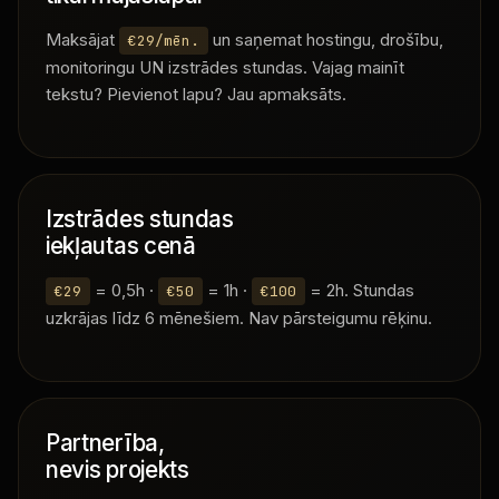
Maksājat
un saņemat hostingu, drošību,
€29/mēn.
monitoringu UN izstrādes stundas. Vajag mainīt
tekstu? Pievienot lapu? Jau apmaksāts.
Izstrādes stundas
iekļautas cenā
= 0,5h ·
= 1h ·
= 2h. Stundas
€29
€50
€100
uzkrājas līdz 6 mēnešiem. Nav pārsteigumu rēķinu.
Partnerība,
nevis projekts