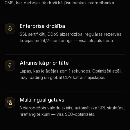
CMS, kas darbojas tik droši kā jūsu bankas internetbanka.
Enterprise drošība
SSL sertifikāti, DDoS aizsardzība, regulāras rezerves
kopijas un 24/7 monitorings — visā iekļauts cenā.
Ātrums kā prioritāte
Lapas, kas ielādējas zem 1 sekundes. Optimizēti attēli,
lazy loading un global CDN katrai mājaslapai.
Multilingual gatavs
Neierobežots valodu skaits, automātiska URL struktūra,
hreflang teikumi — viss SEO-optimizēts.