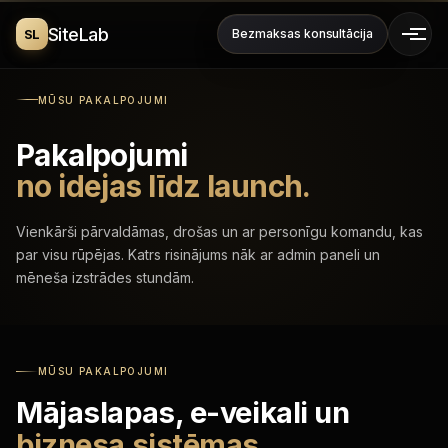
SiteLab
SL
Bezmaksas konsultācija
MŪSU PAKALPOJUMI
Pakalpojumi
no idejas līdz launch.
Vienkārši pārvaldāmas, drošas un ar personīgu komandu, kas
par visu rūpējas. Katrs risinājums nāk ar admin paneli un
mēneša izstrādes stundām.
MŪSU PAKALPOJUMI
Mājaslapas, e-veikali un
biznesa sistēmas.