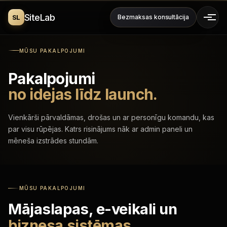
SiteLab
SL
Bezmaksas konsultācija
MŪSU PAKALPOJUMI
Pakalpojumi
no idejas līdz launch.
Vienkārši pārvaldāmas, drošas un ar personīgu komandu, kas
par visu rūpējas. Katrs risinājums nāk ar admin paneli un
mēneša izstrādes stundām.
MŪSU PAKALPOJUMI
Mājaslapas, e-veikali un
biznesa sistēmas.