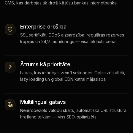
CMS, kas darbojas tik droši kā jūsu bankas internetbanka.
Enterprise drošība
SSL sertifikāti, DDoS aizsardzība, regulāras rezerves
kopijas un 24/7 monitorings — visā iekļauts cenā.
Ātrums kā prioritāte
Lapas, kas ielādējas zem 1 sekundes. Optimizēti attēli,
lazy loading un global CDN katrai mājaslapai.
Multilingual gatavs
Neierobežots valodu skaits, automātiska URL struktūra,
hreflang teikumi — viss SEO-optimizēts.