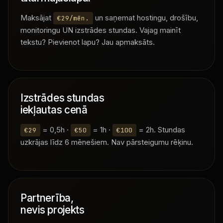
Maksājat
un saņemat hostingu, drošību,
€29/mēn.
monitoringu UN izstrādes stundas. Vajag mainīt
tekstu? Pievienot lapu? Jau apmaksāts.
Izstrādes stundas
iekļautas cenā
= 0,5h ·
= 1h ·
= 2h. Stundas
€29
€50
€100
uzkrājas līdz 6 mēnešiem. Nav pārsteigumu rēķinu.
Partnerība,
nevis projekts