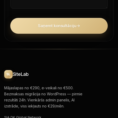
Saņemt konsultāciju
→
SiteLab
SL
Mājaslapas no €290, e-veikali no €500.
Bezmaksas migrācija no WordPress — pirmie
rezultāti 24h. Vienkāršs admin panelis, AI
izstrāde, viss iekļauts no €29/mēn.
SIA DK Global Network