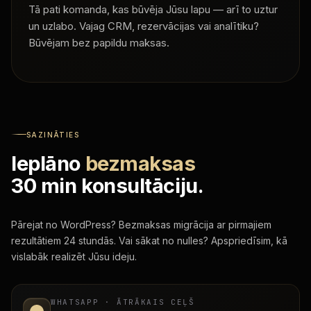
Tā pati komanda, kas būvēja Jūsu lapu — arī to uztur
un uzlabo. Vajag CRM, rezervācijas vai analītiku?
Būvējam bez papildu maksas.
SAZINĀTIES
Ieplāno
bezmaksas
30 min konsultāciju.
Pārejat no WordPress? Bezmaksas migrācija ar pirmajiem
rezultātiem 24 stundās. Vai sākat no nulles? Apspriedīsim, kā
vislabāk realizēt Jūsu ideju.
WHATSAPP · ĀTRĀKAIS CEĻŠ