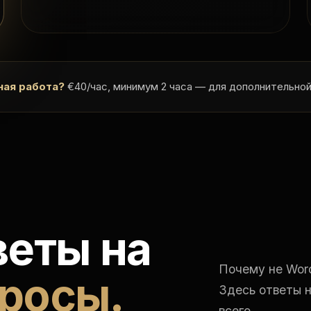
ная работа?
€40/час, минимум 2 часа — для дополнительной
веты на
Почему не Word
росы.
Здесь ответы 
всего.