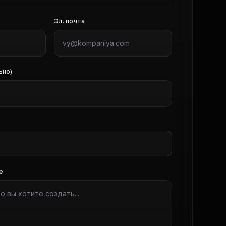
Эл. почта
ьно)
е