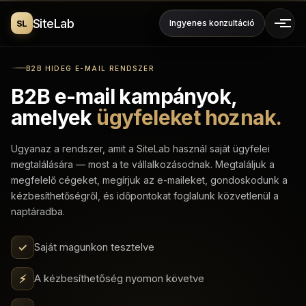
SiteLab
SL
Ingyenes konzultáció
B2B HIDEG E-MAIL RENDSZER
B2B e-mail kampányok,
amelyek
ügyfeleket hoznak.
Ugyanaz a rendszer, amit a SiteLab használ saját ügyfelei
megtalálására — most a te vállalkozásodnak. Megtaláljuk a
megfelelő cégeket, megírjuk az e-maileket, gondoskodunk a
kézbesíthetőségről, és időpontokat foglalunk közvetlenül a
naptáradba.
✓
Saját magunkon tesztelve
⚡
A kézbesíthetőség nyomon követve