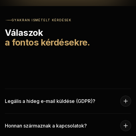
GYAKRAN ISMÉTELT KÉRDÉSEK
Válaszok
a fontos kérdésekre.
Legális a hideg e-mail küldése (GDPR)?
Yes, B2B hideg e-mail küldés megengedett, amennyiben
betartjuk a szabályokat — csak üzleti kapcsolatoknak írunk,
Honnan származnak a kapcsolatok?
akiknek valódi érdeklődésük van, mindig tartalmazunk