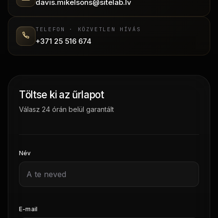
davis.mikelsons@sitelab.lv
TELEFON · KÖZVETLEN HÍVÁS
+371 25 516 674
Töltse ki az űrlapot
Válasz 24 órán belül garantált
Név
E-mail