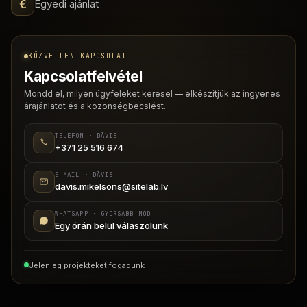
€
Egyedi ajánlat
KÖZVETLEN KAPCSOLAT
Kapcsolatfelvétel
Mondd el, milyen ügyfeleket keresel — elkészítjük az ingyenes
árajánlatot és a közönségbecslést.
TELEFON · DĀVIS
+371 25 516 674
E-MAIL · DĀVIS
davis.mikelsons@sitelab.lv
WHATSAPP · GYORSABB MÓD
Egy órán belül válaszolunk
Jelenleg projekteket fogadunk