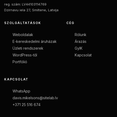
reg. szám: LV44103114769
Dzirnavu iela 27, Smiltene, Latvija
SZOLGÁLTATÁSOK
CÉG
Weboldalak
Rólunk
E-kereskedelmi áruházak
Árazás
Üzleti rendszerek
GyIK
WordPress-től
Kapcsolat
Portfólió
KAPCSOLAT
WhatsApp
davis.mikelsons@sitelab.lv
+371 25 516 674