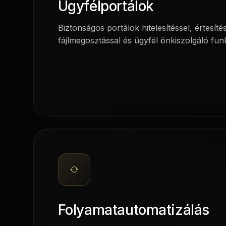
Ügyfélportálok
Biztonságos portálok hitelesítéssel, értesíté
fájlmegosztással és ügyfél önkiszolgáló fun
Folyamatautomatizálás