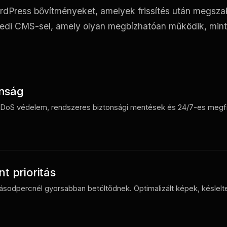
dPress bővítményeket, amelyek frissítés után megszak
edi CMS-sel, amely olyan megbízhatóan működik, mint 
onság
DDoS védelem, rendszeres biztonsági mentések és 24/7-es megf
t prioritás
ásodpercnél gyorsabban betöltődnek. Optimalizált képek, késlelte
.