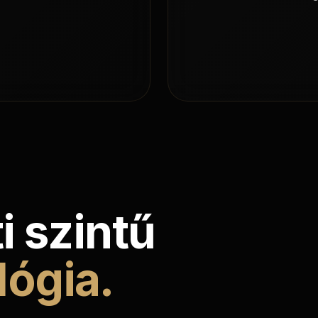
K
ti szintű
lógia.