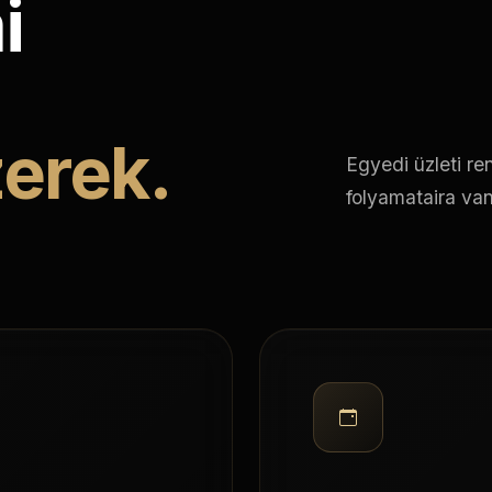
i
zerek.
Egyedi üzleti r
folyamataira va