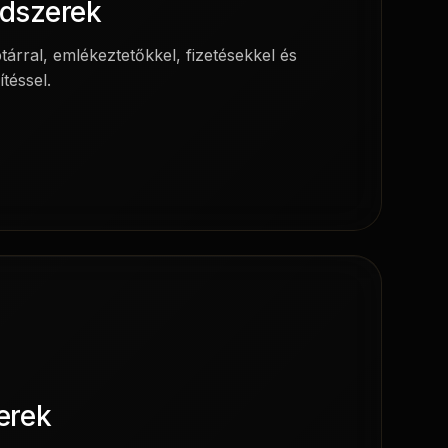
ndszerek
tárral, emlékeztetőkkel, fizetésekkel és
téssel.
erek