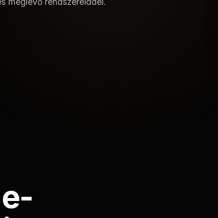
 és meglévő rendszereiddel.
 e-