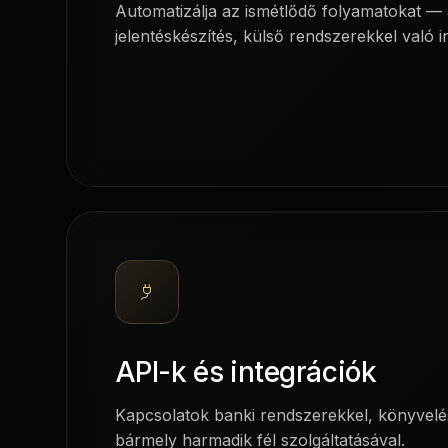
Automatizálja az ismétlődő folyamatokat — 
jelentéskészítés, külső rendszerekkel való i
API-k és integrációk
Kapcsolatok banki rendszerekkel, könyvel
bármely harmadik fél szolgáltatásával.