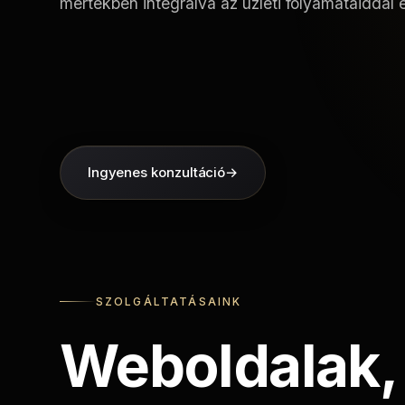
mértékben integrálva az üzleti folyamataiddal
Ingyenes konzultáció
→
SZOLGÁLTATÁSAINK
Weboldalak,