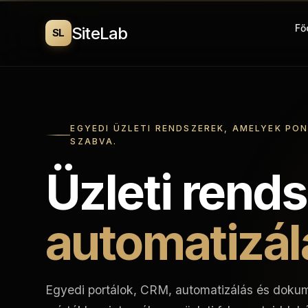
Fő
SiteLab
SL
EGYEDI ÜZLETI RENDSZEREK, AMELYEK P
SZABVA.
Üzleti rend
automatizál
Egyedi portálok, CRM, automatizálás és doku