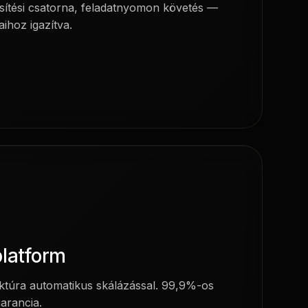
esítési csatorna, feladatnyomon követés —
aihoz igazítva.
platform
uktúra automatikus skálázással. 99,9%-os
garancia.