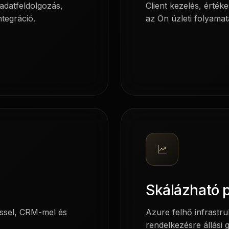
adatfeldolgozás,
Client kezelés, érték
ntegráció.
az Ön üzleti folyamat
Skálázható 
éssel, CRM-mel és
Azure felhő infrastr
rendelkezésre állási 