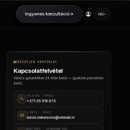
Ingyenes konzultáció
→
HU
KÖZVETLEN KAPCSOLAT
Kapcsolatfelvétel
Válasz garantáltan 24 órán belül — gyakran perceken
belül.
TELEFON · DĀVIS
+371 25 516 674
E-MAIL · DĀVIS
davis.mikelsons@sitelab.lv
WHATSAPP · GYORSABB MÓD