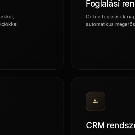
Foglalási re
sekkel,
Online foglalások nap
kciókkal.
automatikus megerősí
CRM rendsz