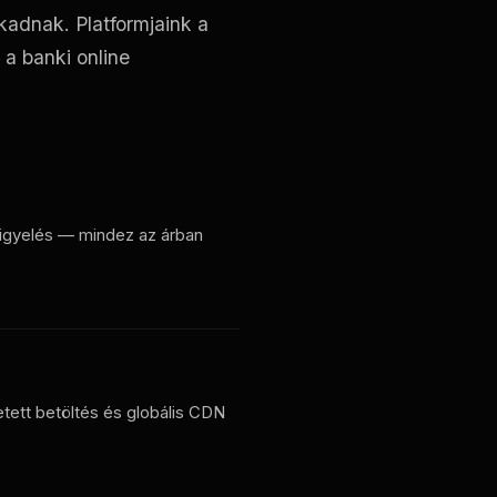
adnak. Platformjaink a
a banki online
igyelés — mindez az árban
tett betöltés és globális CDN