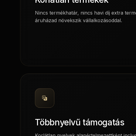
Nincs termékhatár, nincs havi díj extra term
áruházad növekszik vállalkozásoddal.
Többnyelvű támogatás
Korlátlan nyelvek alapértelmezettként incl