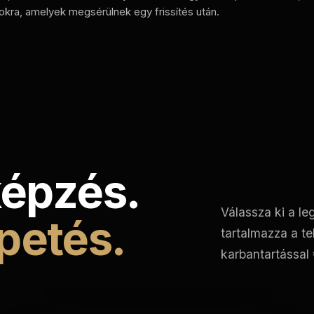
okra, amelyek megsérülnek egy frissítés után.
képzés.
Válassza ki a le
petés.
tartalmazza a te
karbantartással 