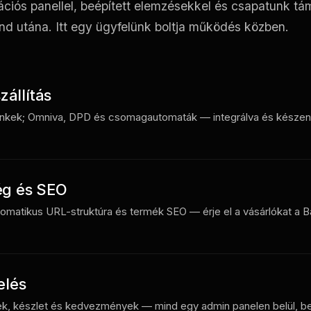
ciós panellel, beépített elemzésekkel és csapatunk t
ind utána. Itt egy ügyfelünk boltja működés közben.
zállítás
i linkek; Omniva, DPD és csomagautomaták — integrálva és készen á
ég és SEO
utomatikus URL-struktúra és termék SEO — érje el a vásárlókat a 
elés
k, készlet és kedvezmények — mind egy admin panelen belül, be