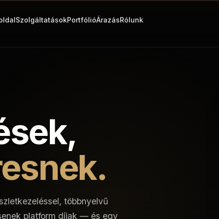
oldal
Szolgáltatások
Portfólió
Árazás
Rólunk
ések,
resnek.
észletkezeléssel, többnyelvű
csenek platform díjak — és egy