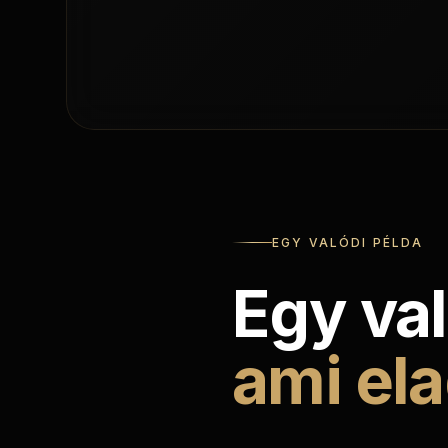
EGY VALÓDI PÉLDA
Egy val
ami ela