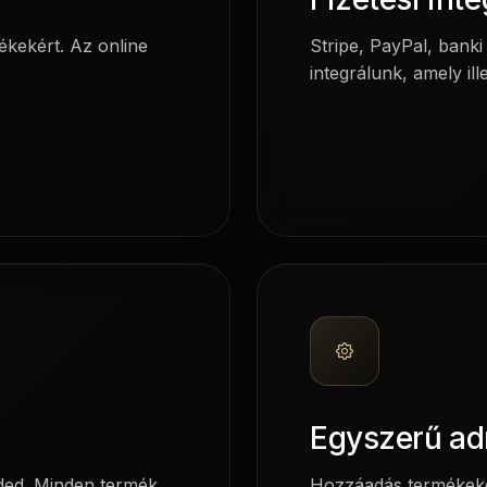
ékekért. Az online
Stripe, PayPal, banki
integrálunk, amely il
Egyszerű ad
uded. Minden termék,
Hozzáadás termékeket