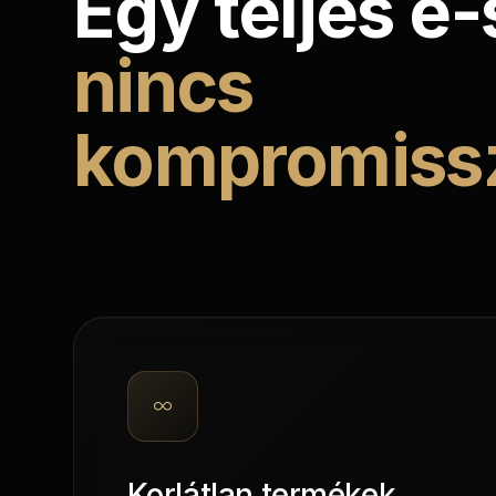
Egy teljes e
nincs
kompromiss
Korlátlan termékek