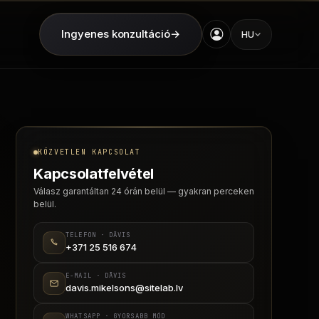
Ingyenes konzultáció
→
HU
KÖZVETLEN KAPCSOLAT
Kapcsolatfelvétel
Válasz garantáltan 24 órán belül — gyakran perceken
belül.
TELEFON · DĀVIS
+371 25 516 674
E-MAIL · DĀVIS
davis.mikelsons@sitelab.lv
WHATSAPP · GYORSABB MÓD