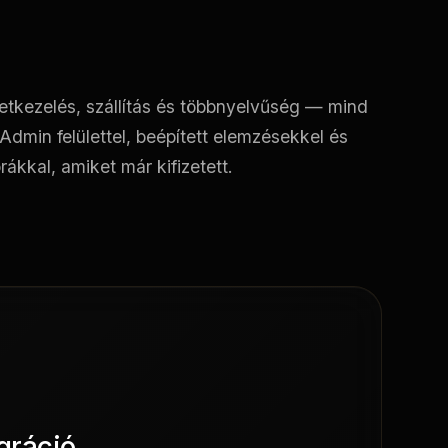
letkezelés, szállítás és többnyelvűség — mind
Admin felülettel, beépített elemzésekkel és
órákkal, amiket már kifizetett.
egráció