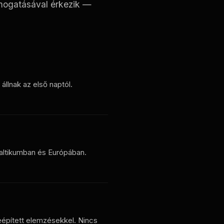
ámogatásával érkezik —
llnak az első naptól.
Baltikumban és Európában.
épített elemzésekkel. Nincs