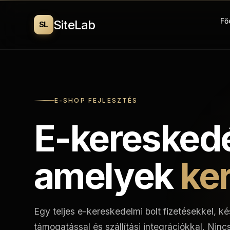
Fő
SiteLab
SL
E-SHOP FEJLESZTÉS
E-keresked
amelyek
ke
Egy teljes e-kereskedelmi bolt fizetésekkel, k
támogatással és szállítási integrációkkal. Nin