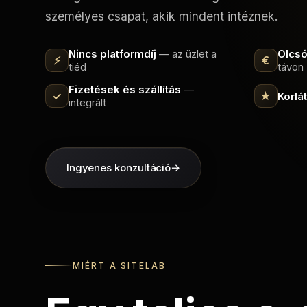
személyes csapat, akik mindent intéznek.
Nincs platformdíj
— az üzlet a
Olcs
⚡
€
tiéd
távon
Fizetések és szállítás
—
✓
★
Korlá
integrált
Ingyenes konzultáció
→
MIÉRT A SITELAB