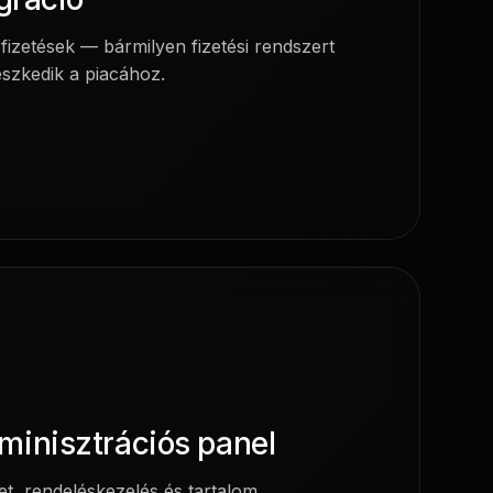
 fizetések — bármilyen fizetési rendszert
leszkedik a piacához.
minisztrációs panel
, rendeléskezelés és tartalom