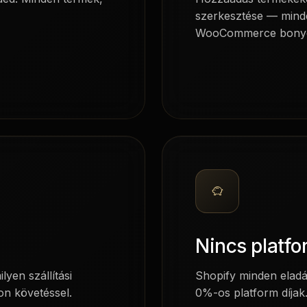
szerkesztése — mind
WooCommerce bonyol
Nincs platfo
yen szállítási
Shopify minden eladá
on követéssel.
0%-os platform díjak. 