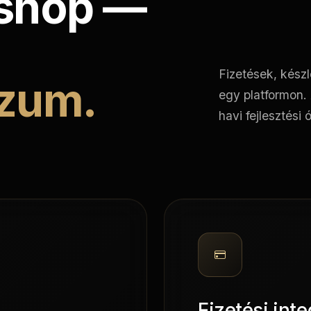
-shop —
Fizetések, kész
zum.
egy platformon. 
havi fejlesztési 
Fizetési int